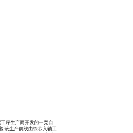
配工序生产而开发的一宽自
递,该生产前线由铁芯入轴工