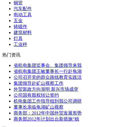
铜管
汽车配件
电动工具
五金
铸锻件
建筑材料
灯具
工业秤
热门资讯
省机电集团监事会、集团领导来我
省机电集团王敏董事长一行赴龟湖
公司召开党的群众路线教育实践活
集团领导赴矿山视察工作
外贸新政方向渐明 新兴市场成突
公司国有股权转让签约
机电集团工作指导组到我公司调研
董事长亲临龟湖矿山视察
商务部：2012年中国外贸发展形势
商务部2012年计划出台新措施“稳