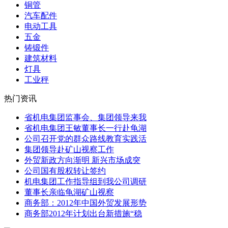
铜管
汽车配件
电动工具
五金
铸锻件
建筑材料
灯具
工业秤
热门资讯
省机电集团监事会、集团领导来我
省机电集团王敏董事长一行赴龟湖
公司召开党的群众路线教育实践活
集团领导赴矿山视察工作
外贸新政方向渐明 新兴市场成突
公司国有股权转让签约
机电集团工作指导组到我公司调研
董事长亲临龟湖矿山视察
商务部：2012年中国外贸发展形势
商务部2012年计划出台新措施“稳