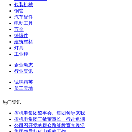
包装机械
铜管
汽车配件
电动工具
五金
铸锻件
建筑材料
灯具
工业秤
企业动态
行业资讯
诚聘精英
员工天地
热门资讯
省机电集团监事会、集团领导来我
省机电集团王敏董事长一行赴龟湖
公司召开党的群众路线教育实践活
集团领导赴矿山视察工作