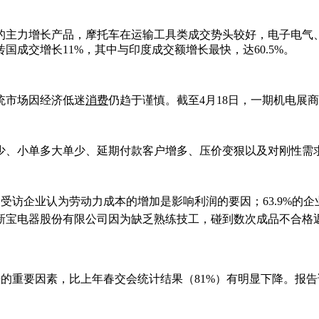
的主力增长产品，摩托车在运输工具类成交势头较好，电子电气
成交增长11%，其中与印度成交额增长最快，达60.5%。
统市场因经济低迷
消费
仍趋于谨慎。截至4月18日，一期机电展商
少、小单多大单少、延期付款客户增多、压价变狠以及对刚性需
的受访企业认为劳动力成本的增加是影响利润的要因；63.9%的企
新宝电器股份有限公司因为缺乏熟练技工，碰到数次成品不合格
上升的重要因素，比上年春交会统计结果（81%）有明显下降。
。